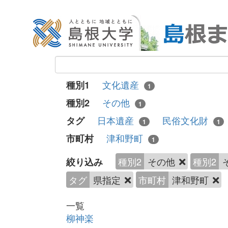
文化遺産
種別1
1
その他
種別2
1
日本遺産
民俗文化財
タグ
1
1
津和野町
市町村
1
種別2
その他
種別2
絞り込み
タグ
県指定
市町村
津和野町
一覧
柳神楽