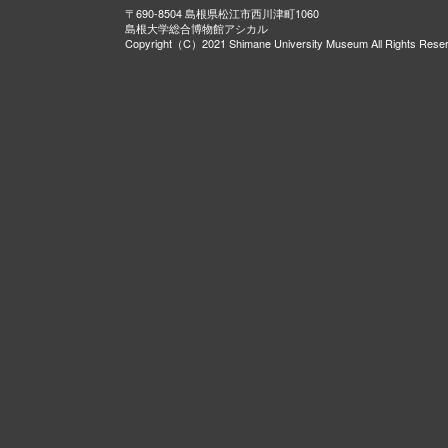
〒690-8504 島根県松江市西川津町1060
島根大学総合博物館アシカル
Copyright（C）2021 Shimane University Museum All Rights Rese