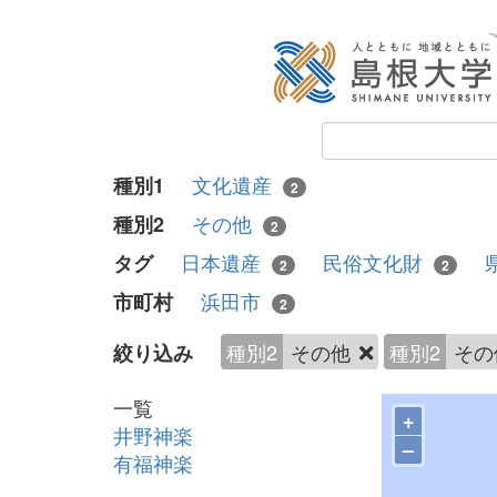
文化遺産
種別1
2
その他
種別2
2
日本遺産
民俗文化財
タグ
2
2
浜田市
市町村
2
種別2
その他
種別2
そ
絞り込み
一覧
+
井野神楽
–
有福神楽