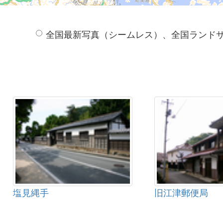
全国最新写真（シームレス）、全国ランド
塩見縄手
旧江津郵便局