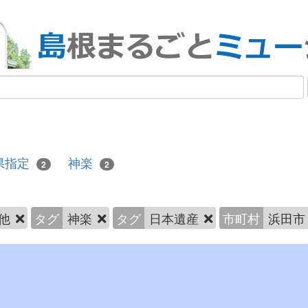
県指定
神楽
2
2
の他
タグ
神楽
タグ
日本遺産
市町村
浜田