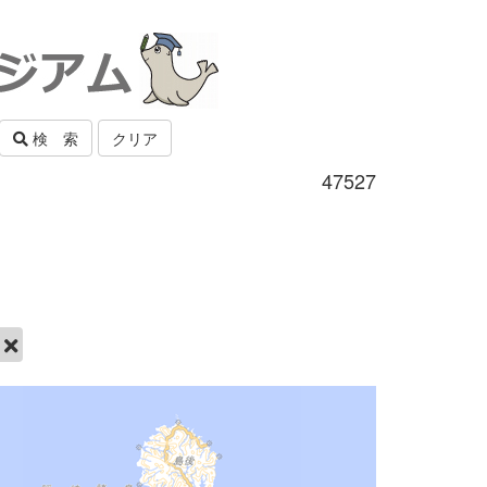
検 索
クリア
47527
市