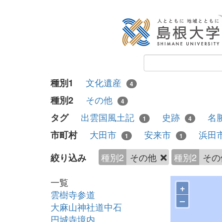
文化遺産
種別1
4
その他
種別2
4
出雲国風土記
史跡
名
タグ
1
4
大田市
安来市
浜田
市町村
1
1
種別2
その他
種別2
そ
絞り込み
一覧
+
雲樹寺参道
–
大麻山神社道中石
円城寺境内