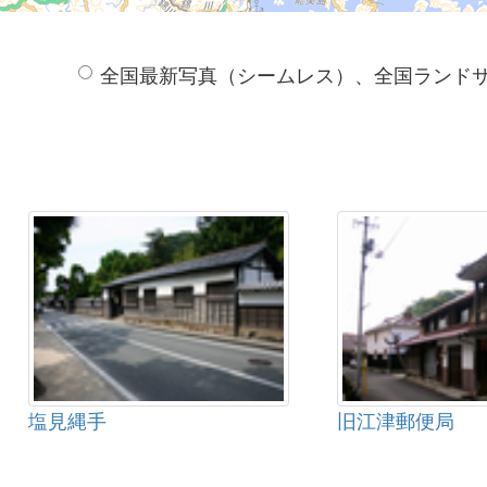
全国最新写真（シームレス）、全国ランド
塩見縄手
旧江津郵便局