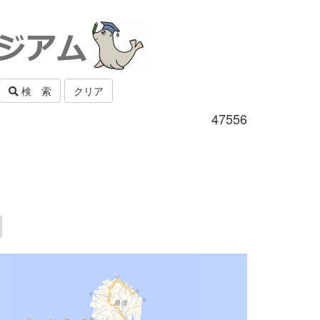
検 索
クリア
47556