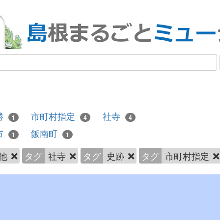
勝
市町村指定
社寺
1
4
4
市
飯南町
1
1
の他
タグ
社寺
タグ
史跡
タグ
市町村指定