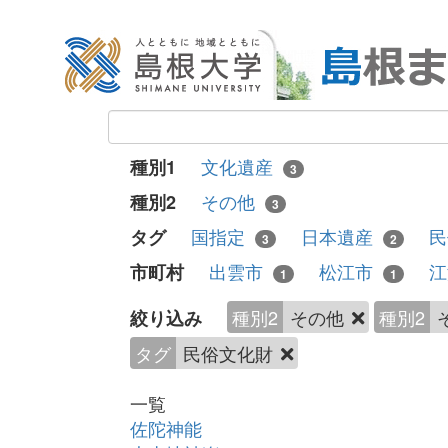
文化遺産
種別1
3
その他
種別2
3
国指定
日本遺産
民
タグ
3
2
出雲市
松江市
市町村
1
1
種別2
その他
種別2
絞り込み
タグ
民俗文化財
一覧
佐陀神能