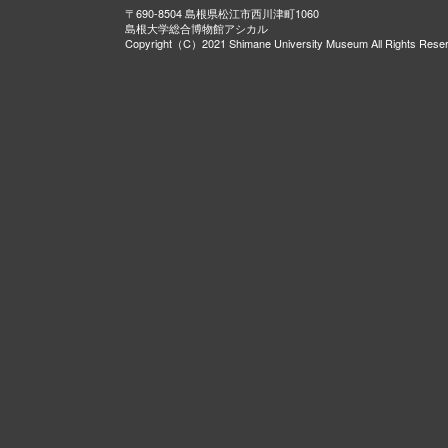
〒690-8504 島根県松江市西川津町1060
島根大学総合博物館アシカル
Copyright（C）2021 Shimane University Museum All Rights Rese