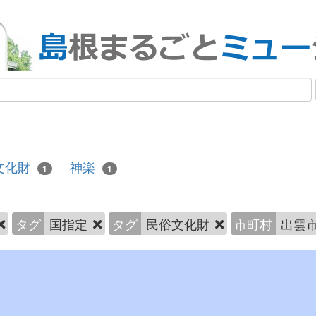
文化財
神楽
1
1
タグ
国指定
タグ
民俗文化財
市町村
出雲