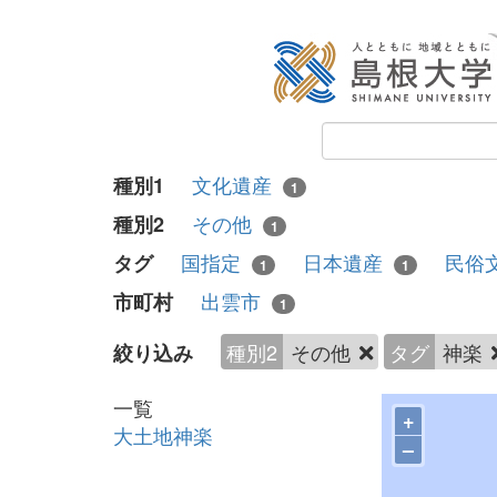
文化遺産
種別1
1
その他
種別2
1
国指定
日本遺産
民俗
タグ
1
1
出雲市
市町村
1
種別2
その他
タグ
神楽
絞り込み
一覧
+
大土地神楽
–