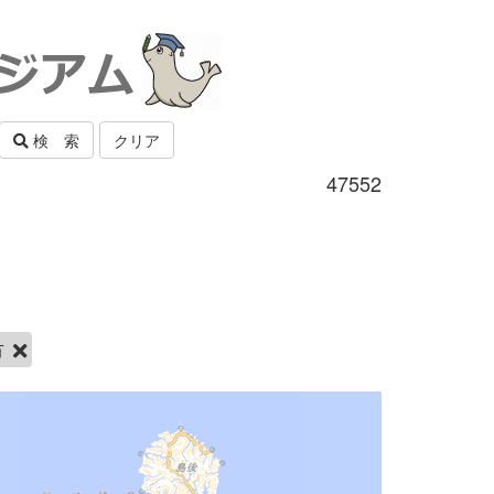
検 索
クリア
47552
市