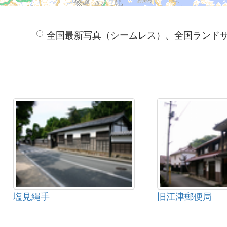
全国最新写真（シームレス）、全国ランド
塩見縄手
旧江津郵便局