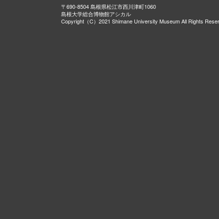
〒690-8504 島根県松江市西川津町1060
島根大学総合博物館アシカル
Copyright（C）2021 Shimane University Museum All Rights Rese