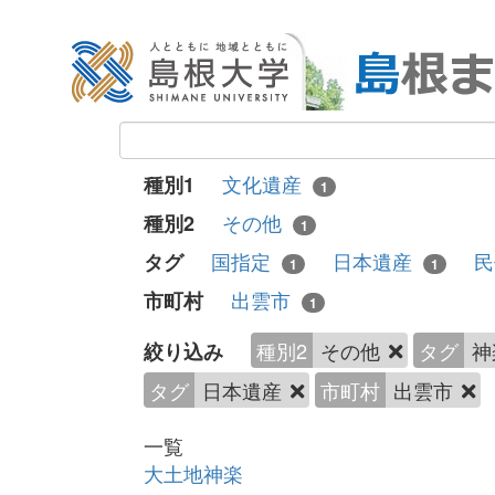
文化遺産
種別1
1
その他
種別2
1
国指定
日本遺産
民
タグ
1
1
出雲市
市町村
1
種別2
その他
タグ
神
絞り込み
タグ
日本遺産
市町村
出雲市
一覧
大土地神楽