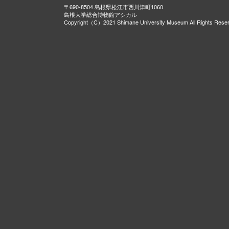
〒690-8504 島根県松江市西川津町1060
島根大学総合博物館アシカル
Copyright（C）2021 Shimane University Museum All Rights Rese