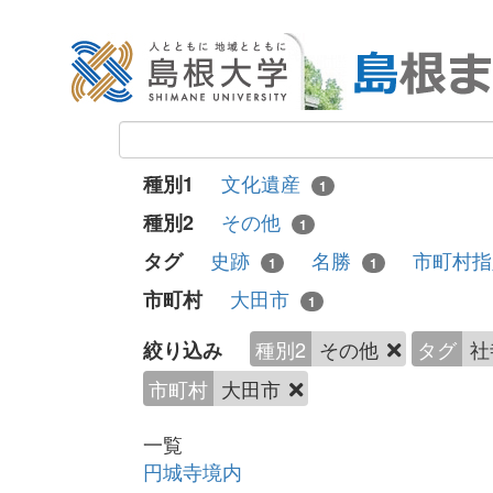
文化遺産
種別1
1
その他
種別2
1
史跡
名勝
市町村
タグ
1
1
大田市
市町村
1
種別2
その他
タグ
社
絞り込み
市町村
大田市
一覧
円城寺境内