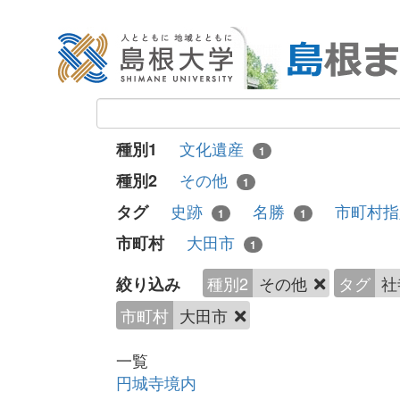
文化遺産
種別1
1
その他
種別2
1
史跡
名勝
市町村
タグ
1
1
大田市
市町村
1
種別2
その他
タグ
社
絞り込み
市町村
大田市
一覧
円城寺境内