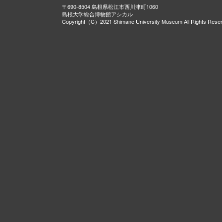
〒690-8504 島根県松江市西川津町1060
島根大学総合博物館アシカル
Copyright（C）2021 Shimane University Museum All Rights Rese