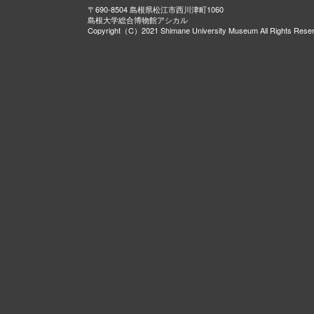
〒690-8504 島根県松江市西川津町1060
島根大学総合博物館アシカル
Copyright（C）2021 Shimane University Museum All Rights Rese