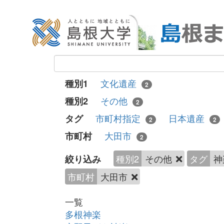
文化遺産
種別1
2
その他
種別2
2
市町村指定
日本遺産
タグ
2
2
大田市
市町村
2
種別2
その他
タグ
神
絞り込み
市町村
大田市
一覧
多根神楽