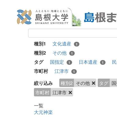
文化遺産
種別1
1
その他
種別2
1
国指定
日本遺産
民
タグ
1
1
江津市
市町村
1
種別2
その他
タグ
国
絞り込み
市町村
江津市
一覧
大元神楽