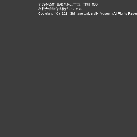
〒690-8504 島根県松江市西川津町1060
島根大学総合博物館アシカル
Copyright（C）2021 Shimane University Museum All Rights Rese