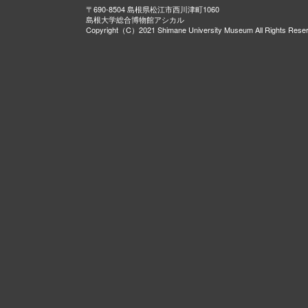
〒690-8504 島根県松江市西川津町1060
島根大学総合博物館アシカル
Copyright（C）2021 Shimane University Museum All Rights Rese