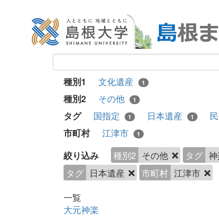
文化遺産
種別1
1
その他
種別2
1
国指定
日本遺産
民
タグ
1
1
江津市
市町村
1
種別2
その他
タグ
神
絞り込み
タグ
日本遺産
市町村
江津市
一覧
大元神楽