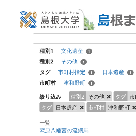
文化遺産
種別1
1
その他
種別2
1
市町村指定
日本遺産
タグ
1
1
津和野町
市町村
1
種別2
その他
タグ
市
絞り込み
タグ
日本遺産
市町村
津和野町
一覧
鷲原八幡宮の流鏑馬