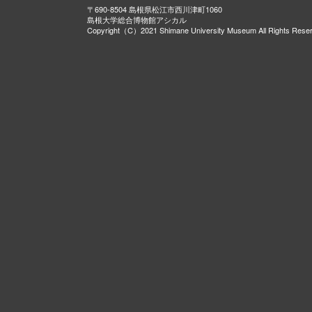
〒690-8504 島根県松江市西川津町1060
島根大学総合博物館アシカル
Copyright（C）2021 Shimane University Museum All Rights Rese