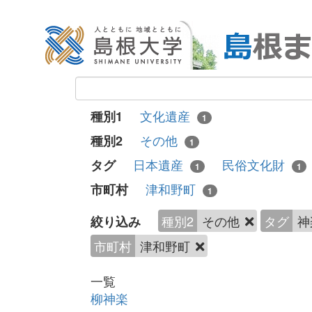
文化遺産
種別1
1
その他
種別2
1
日本遺産
民俗文化財
タグ
1
1
津和野町
市町村
1
種別2
その他
タグ
神
絞り込み
市町村
津和野町
一覧
柳神楽