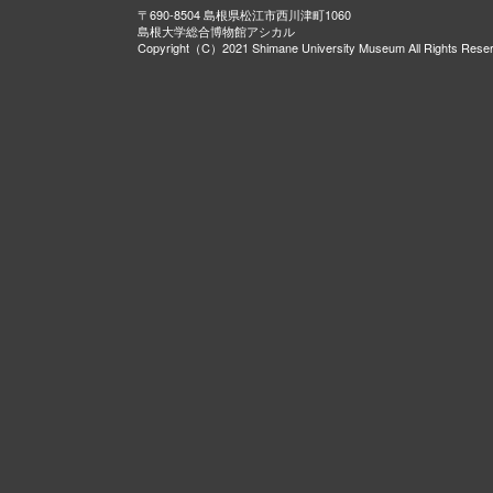
〒690-8504 島根県松江市西川津町1060
島根大学総合博物館アシカル
Copyright（C）2021 Shimane University Museum All Rights Rese