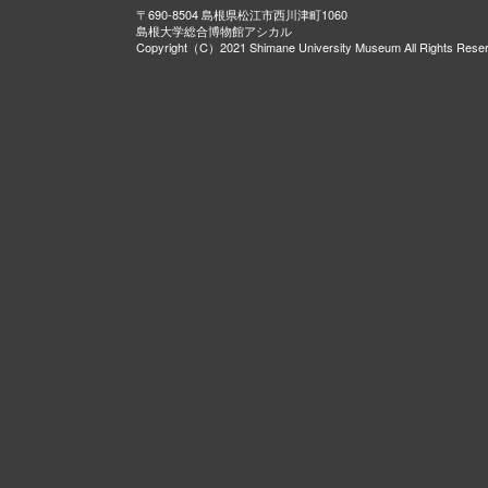
〒690-8504 島根県松江市西川津町1060
島根大学総合博物館アシカル
Copyright（C）2021 Shimane University Museum All Rights Rese