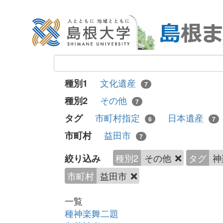
文化遺産
種別1
7
その他
種別2
7
市町村指定
日本遺産
タグ
6
7
益田市
市町村
7
種別2
その他
タグ
神
絞り込み
市町村
益田市
一覧
種神楽舞二題