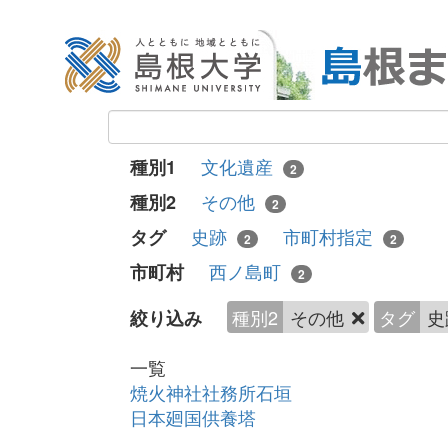
文化遺産
種別1
2
その他
種別2
2
史跡
市町村指定
タグ
2
2
西ノ島町
市町村
2
種別2
その他
タグ
史
絞り込み
一覧
焼火神社社務所石垣
日本廻国供養塔