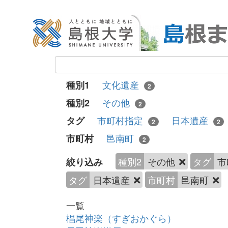
文化遺産
種別1
2
その他
種別2
2
市町村指定
日本遺産
タグ
2
2
邑南町
市町村
2
種別2
その他
タグ
市
絞り込み
タグ
日本遺産
市町村
邑南町
一覧
椙尾神楽（すぎおかぐら）