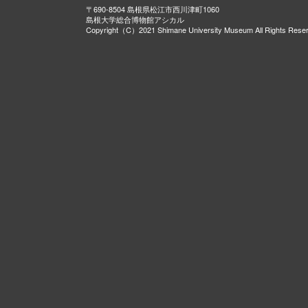
〒690-8504 島根県松江市西川津町1060
島根大学総合博物館アシカル
Copyright（C）2021 Shimane University Museum All Rights Rese