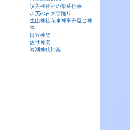
須美祢神社の柴草行事
加茂の古大寺踊り
生山神社花傘神事舟屋台神
事
日登神楽
佐世神楽
海潮神代神楽