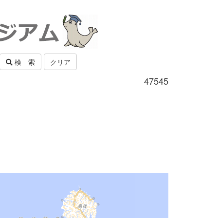
検 索
クリア
47545