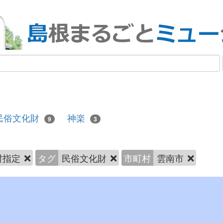
民俗文化財
神楽
9
3
村指定
タグ
民俗文化財
市町村
雲南市