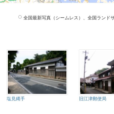
全国最新写真（シームレス）、全国ランド
塩見縄手
旧江津郵便局