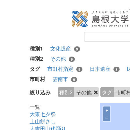
文化遺産
種別1
9
その他
種別2
9
市町村指定
日本遺産
タグ
9
3
雲南市
市町村
9
種別2
その他
タグ
市町
絞り込み
一覧
+
大東七夕祭
–
上山餅さし
大吉田山伏踊り