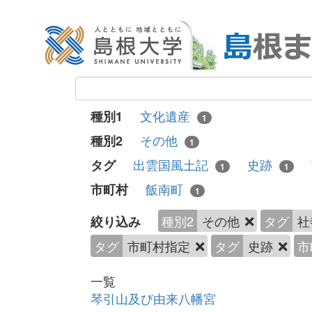
文化遺産
種別1
1
その他
種別2
1
出雲国風土記
史跡
タグ
1
1
飯南町
市町村
1
種別2
その他
タグ
社
絞り込み
タグ
市町村指定
タグ
史跡
市
一覧
琴引山及び由来八幡宮