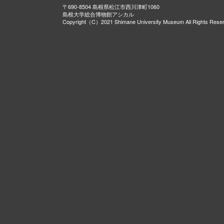
〒690-8504 島根県松江市西川津町1060
島根大学総合博物館アシカル
Copyright（C）2021 Shimane University Museum All Rights Rese