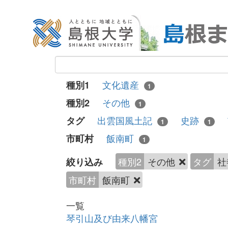
文化遺産
種別1
1
その他
種別2
1
出雲国風土記
史跡
タグ
1
1
飯南町
市町村
1
種別2
その他
タグ
社
絞り込み
市町村
飯南町
一覧
琴引山及び由来八幡宮