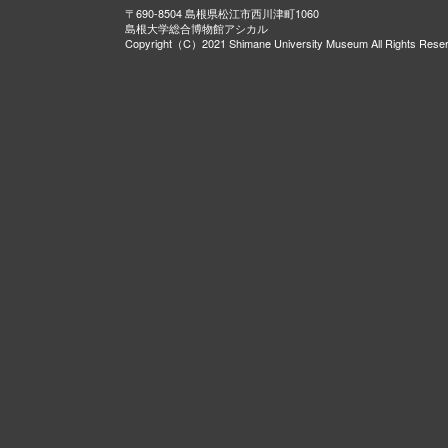
〒690-8504 島根県松江市西川津町1060
島根大学総合博物館アシカル
Copyright（C）2021 Shimane University Museum All Rights Rese