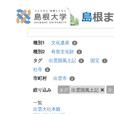
文化遺産
種別1
2
有形文化財
種別2
2
出雲国風土記
国宝
タグ
2
1
社寺
2
出雲市
市町村
2
タグ
出雲国風土記
タ
絞り込み
一覧
出雲大社本殿