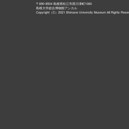
〒690-8504 島根県松江市西川津町1060
島根大学総合博物館アシカル
Copyright（C）2021 Shimane University Museum All Rights Rese