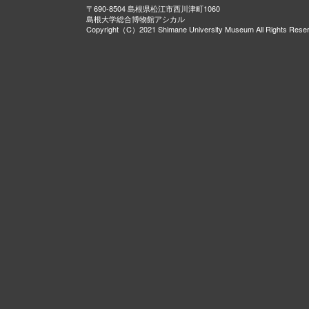
〒690-8504 島根県松江市西川津町1060
島根大学総合博物館アシカル
Copyright（C）2021 Shimane University Museum All Rights Rese