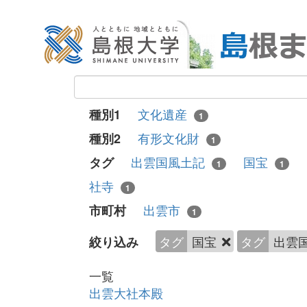
文化遺産
種別1
1
有形文化財
種別2
1
出雲国風土記
国宝
タグ
1
1
社寺
1
出雲市
市町村
1
タグ
国宝
タグ
出雲
絞り込み
一覧
出雲大社本殿