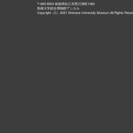
〒690-8504 島根県松江市西川津町1060
島根大学総合博物館アシカル
Copyright（C）2021 Shimane University Museum All Rights Rese