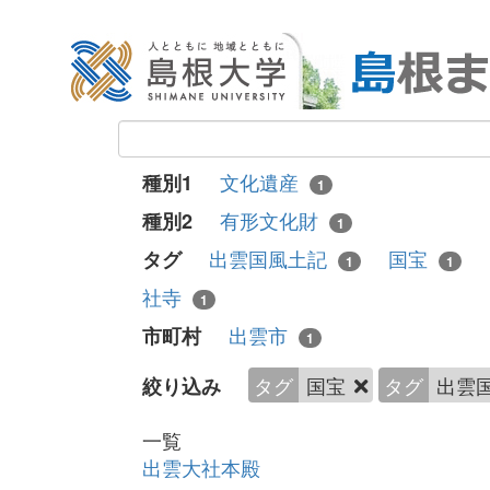
文化遺産
種別1
1
有形文化財
種別2
1
出雲国風土記
国宝
タグ
1
1
社寺
1
出雲市
市町村
1
タグ
国宝
タグ
出雲
絞り込み
一覧
出雲大社本殿