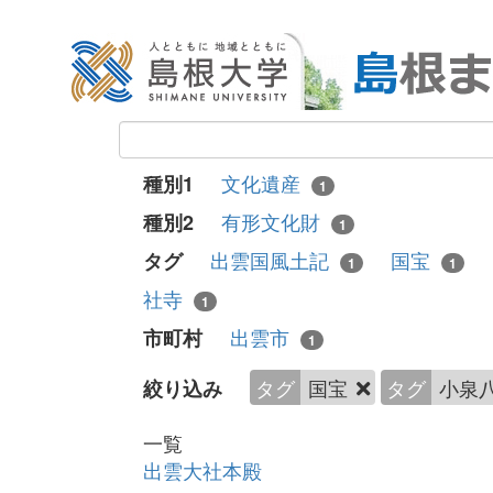
文化遺産
種別1
1
有形文化財
種別2
1
出雲国風土記
国宝
タグ
1
1
社寺
1
出雲市
市町村
1
タグ
国宝
タグ
小泉
絞り込み
一覧
出雲大社本殿