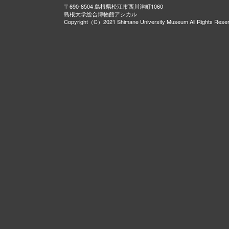
〒690-8504 島根県松江市西川津町1060
島根大学総合博物館アシカル
Copyright（C）2021 Shimane University Museum All Rights Rese