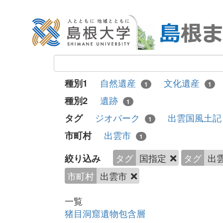
自然遺産
文化遺産
種別1
1
1
遺跡
種別2
1
ジオパーク
出雲国風土
タグ
1
出雲市
市町村
1
タグ
国指定
タグ
出
絞り込み
市町村
出雲市
一覧
猪目洞窟遺物包含層