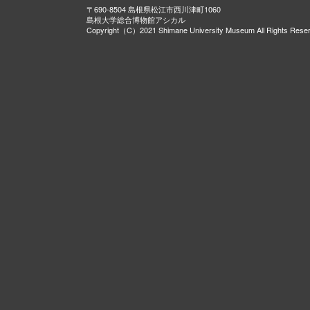
〒690-8504 島根県松江市西川津町1060
島根大学総合博物館アシカル
Copyright（C）2021 Shimane University Museum All Rights Rese