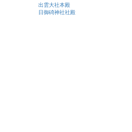
出雲大社本殿
日御碕神社社殿