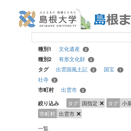
文化遺産
種別1
2
有形文化財
種別2
2
出雲国風土記
国宝
タグ
2
1
社寺
2
出雲市
市町村
2
タグ
国指定
タグ
小
絞り込み
市町村
出雲市
一覧