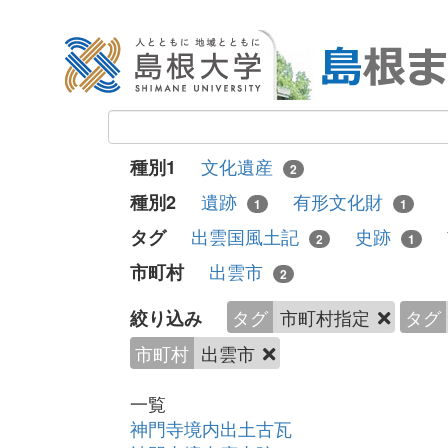
文化遺産
種別1
2
遺跡
有形文化財
種別2
1
1
出雲国風土記
史跡
タグ
2
1
出雲市
市町村
2
タグ
市町村指定
タグ
絞り込み
市町村
出雲市
一覧
神門寺境内出土古瓦