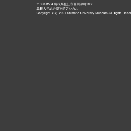
〒690-8504 島根県松江市西川津町1060
島根大学総合博物館アシカル
Copyright（C）2021 Shimane University Museum All Rights Rese