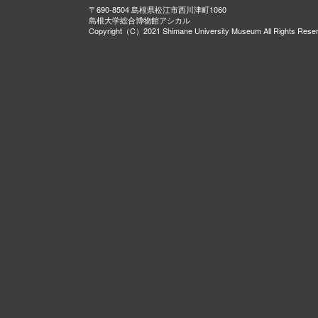
〒690-8504 島根県松江市西川津町1060
島根大学総合博物館アシカル
Copyright（C）2021 Shimane University Museum All Rights Rese