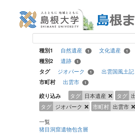
自然遺産
文化遺産
種別1
1
1
遺跡
種別2
1
ジオパーク
出雲国風土
タグ
1
出雲市
市町村
1
タグ
日本遺産
タグ
絞り込み
タグ
ジオパーク
市町村
出雲市
一覧
猪目洞窟遺物包含層