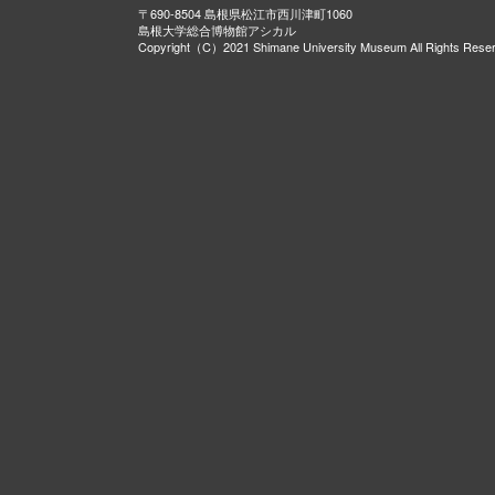
〒690-8504 島根県松江市西川津町1060
島根大学総合博物館アシカル
Copyright（C）2021 Shimane University Museum All Rights Rese