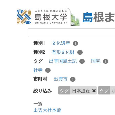
文化遺産
種別1
1
有形文化財
種別2
1
出雲国風土記
国宝
タグ
1
1
社寺
1
出雲市
市町村
1
タグ
日本遺産
タグ
絞り込み
一覧
出雲大社本殿