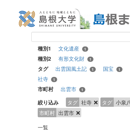
文化遺産
種別1
1
有形文化財
種別2
1
出雲国風土記
国宝
タグ
1
1
社寺
1
出雲市
市町村
1
タグ
社寺
タグ
小泉
絞り込み
市町村
出雲市
一覧