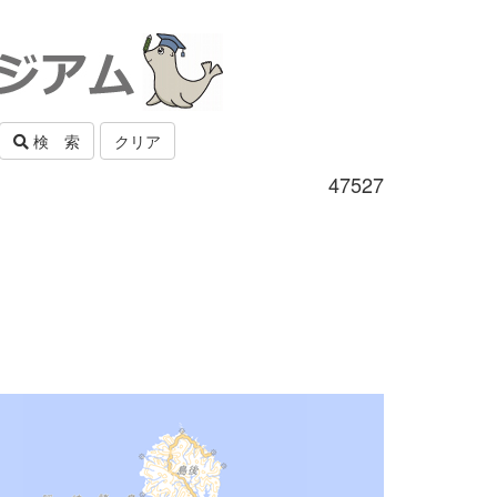
検 索
クリア
47527