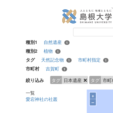
自然遺産
種別1
1
植物
種別2
1
天然記念物
市町村指定
タグ
1
1
吉賀町
市町村
1
タグ
日本遺産
タグ
市町
絞り込み
一覧
+
愛宕神社の社叢
–