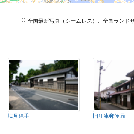
全国最新写真（シームレス）、全国ランド
塩見縄手
旧江津郵便局