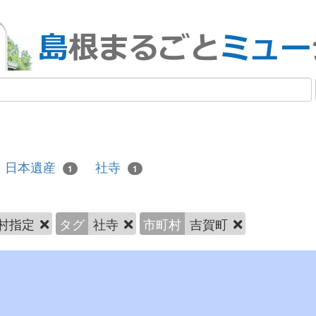
日本遺産
社寺
1
1
村指定
タグ
社寺
市町村
吉賀町