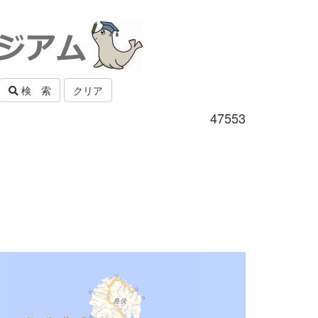
検 索
クリア
47553