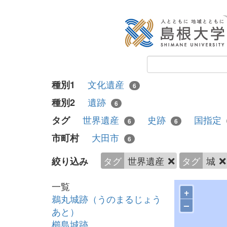
文化遺産
種別1
6
遺跡
種別2
6
世界遺産
史跡
国指定
タグ
6
6
大田市
市町村
6
タグ
世界遺産
タグ
城
絞り込み
一覧
+
鵜丸城跡（うのまるじょう
–
あと）
櫛島城跡