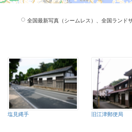
全国最新写真（シームレス）、全国ランド
塩見縄手
旧江津郵便局