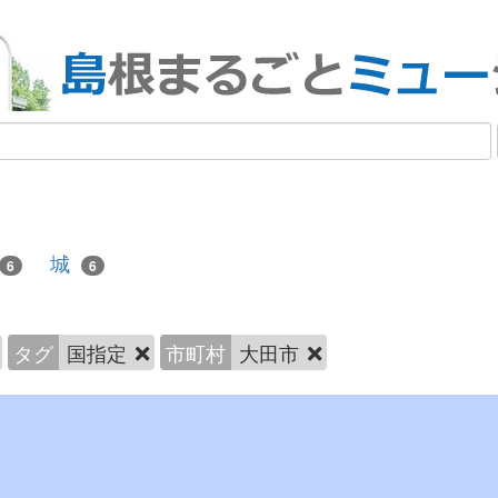
城
6
6
タグ
国指定
市町村
大田市