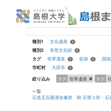
文化遺産
種別1
1
有形文化財
種別2
1
世界遺産
史跡
国
タグ
1
1
大田市
市町村
1
タグ
世界遺産
タグ
絞り込み
一覧
石造五百羅漢坐像群 附 石窟３所・石