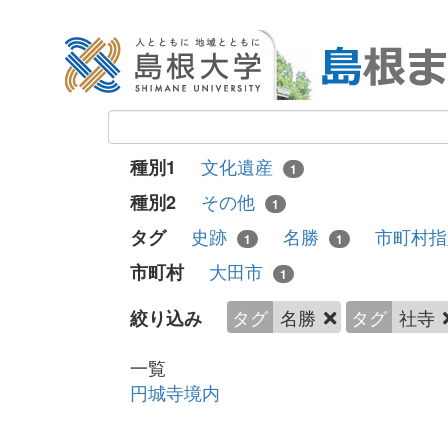
文化遺産
種別1
1
その他
種別2
1
史跡
名勝
市町村
タグ
1
1
大田市
市町村
1
タグ
名勝
タグ
社寺
絞り込み
一覧
円城寺境内