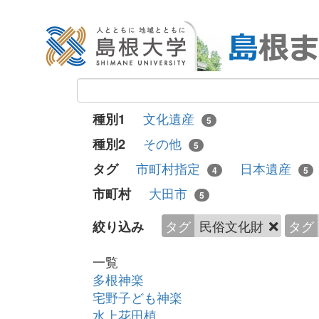
文化遺産
種別1
5
その他
種別2
5
市町村指定
日本遺産
タグ
4
5
大田市
市町村
5
タグ
民俗文化財
タグ
絞り込み
一覧
多根神楽
宅野子ども神楽
水上花田植