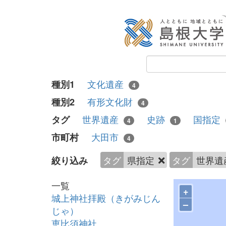
文化遺産
種別1
4
有形文化財
種別2
4
世界遺産
史跡
国指定
タグ
4
1
大田市
市町村
4
タグ
県指定
タグ
世界遺
絞り込み
一覧
+
城上神社拝殿（きがみじん
–
じゃ）
恵比須神社