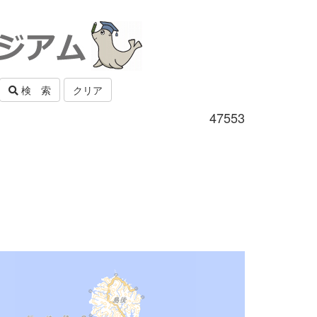
検 索
クリア
47553