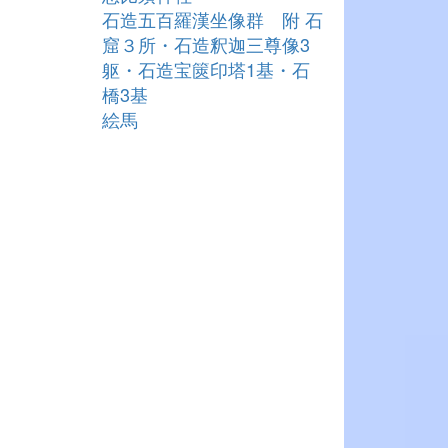
石造五百羅漢坐像群 附 石
窟３所・石造釈迦三尊像3
躯・石造宝篋印塔1基・石
橋3基
絵馬