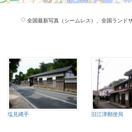
全国最新写真（シームレス）、全国ランド
塩見縄手
旧江津郵便局