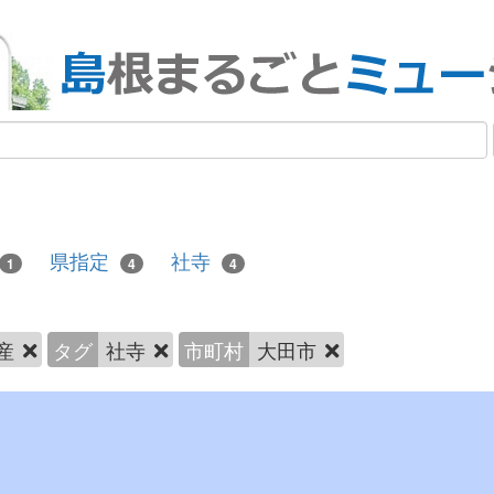
県指定
社寺
1
4
4
産
タグ
社寺
市町村
大田市