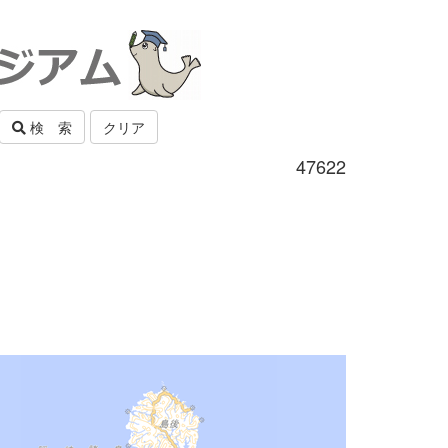
検 索
クリア
47622