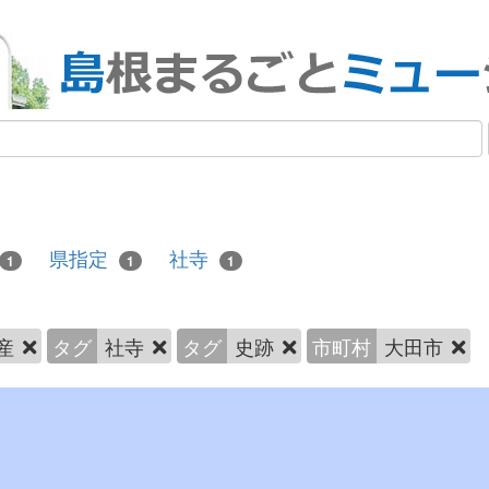
県指定
社寺
1
1
1
産
タグ
社寺
タグ
史跡
市町村
大田市