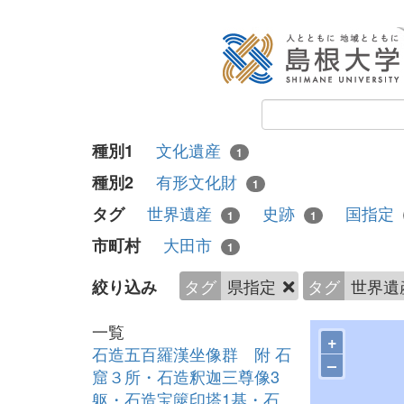
文化遺産
種別1
1
有形文化財
種別2
1
世界遺産
史跡
国指定
タグ
1
1
大田市
市町村
1
タグ
県指定
タグ
世界遺
絞り込み
一覧
+
石造五百羅漢坐像群 附 石
–
窟３所・石造釈迦三尊像3
躯・石造宝篋印塔1基・石