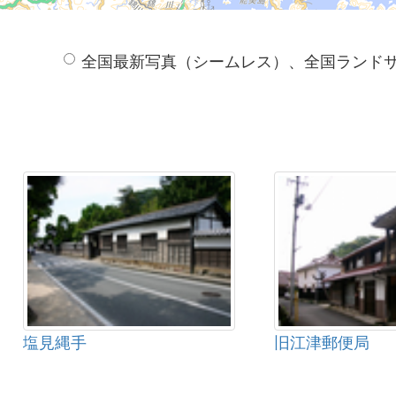
全国最新写真（シームレス）、全国ランド
塩見縄手
旧江津郵便局