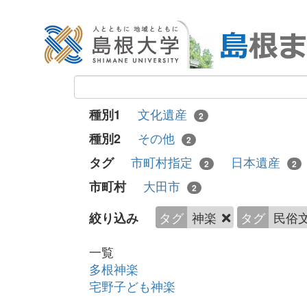
文化遺産
種別1
2
その他
種別2
2
市町村指定
日本遺産
タグ
2
2
大田市
市町村
2
タグ
神楽
タグ
民俗
絞り込み
一覧
多根神楽
宅野子ども神楽