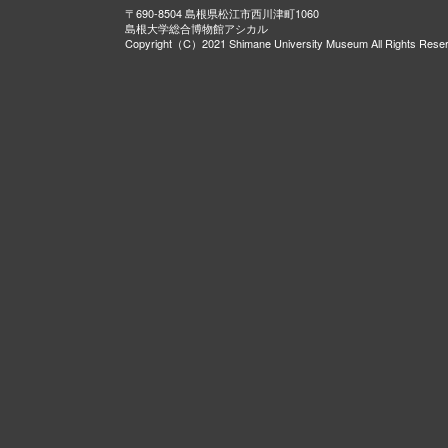
〒690-8504 島根県松江市西川津町1060
島根大学総合博物館アシカル
Copyright（C）2021 Shimane University Museum All Rights Rese