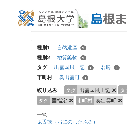
自然遺産
種別1
1
地質鉱物
種別2
1
出雲国風土記
名勝
タグ
1
1
奥出雲町
市町村
1
タグ
出雲国風土記
タ
絞り込み
タグ
国指定
市町村
奥出雲町
一覧
鬼舌振（おにのしたぶる）