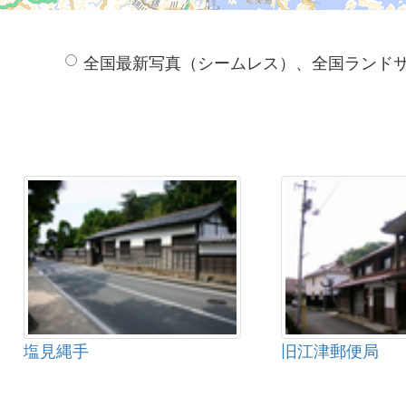
全国最新写真（シームレス）、全国ランド
塩見縄手
旧江津郵便局