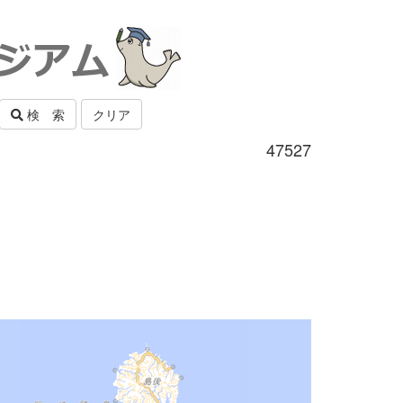
検 索
クリア
47527