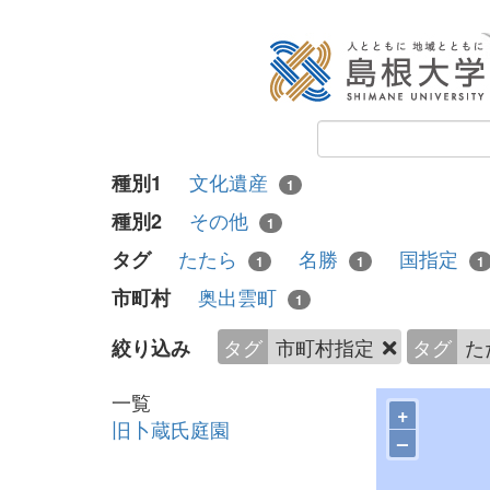
文化遺産
種別1
1
その他
種別2
1
たたら
名勝
国指定
タグ
1
1
1
奥出雲町
市町村
1
タグ
市町村指定
タグ
た
絞り込み
一覧
+
旧卜蔵氏庭園
–