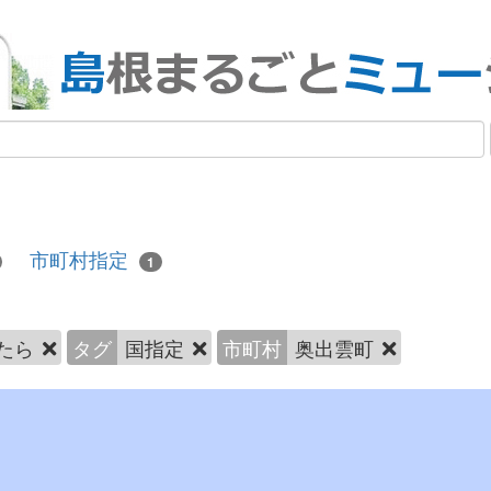
市町村指定
1
たら
タグ
国指定
市町村
奥出雲町