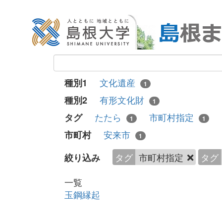
文化遺産
種別1
1
有形文化財
種別2
1
たたら
市町村指定
タグ
1
1
安来市
市町村
1
タグ
市町村指定
タグ
絞り込み
一覧
玉鋼縁起