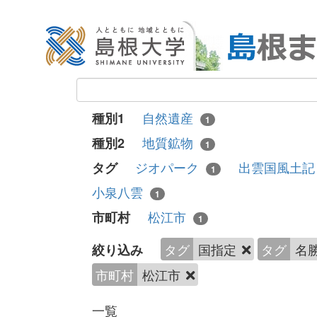
自然遺産
種別1
1
地質鉱物
種別2
1
ジオパーク
出雲国風土
タグ
1
小泉八雲
1
松江市
市町村
1
タグ
国指定
タグ
名
絞り込み
市町村
松江市
一覧