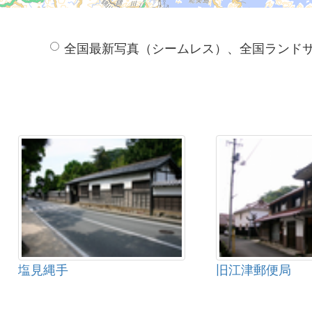
全国最新写真（シームレス）、全国ランド
塩見縄手
旧江津郵便局