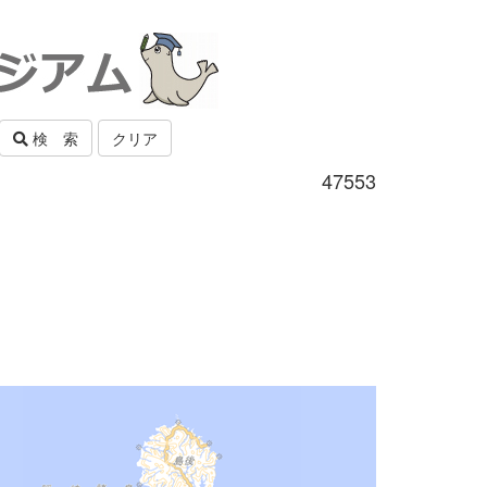
検 索
クリア
47553