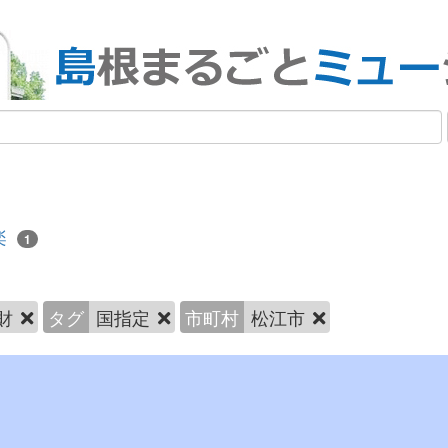
楽
1
財
タグ
国指定
市町村
松江市