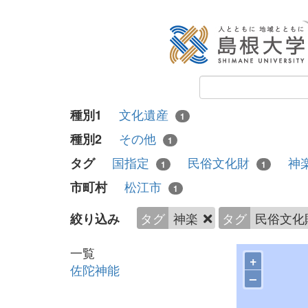
文化遺産
種別1
1
その他
種別2
1
国指定
民俗文化財
神
タグ
1
1
松江市
市町村
1
タグ
神楽
タグ
民俗文化
絞り込み
一覧
+
佐陀神能
–