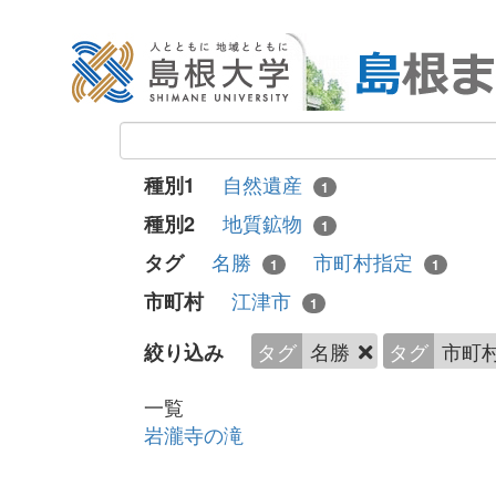
自然遺産
種別1
1
地質鉱物
種別2
1
名勝
市町村指定
タグ
1
1
江津市
市町村
1
タグ
名勝
タグ
市町
絞り込み
一覧
岩瀧寺の滝