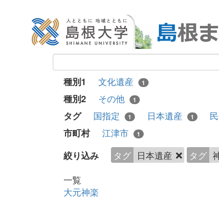
文化遺産
種別1
1
その他
種別2
1
国指定
日本遺産
民
タグ
1
1
江津市
市町村
1
タグ
日本遺産
タグ
絞り込み
一覧
大元神楽