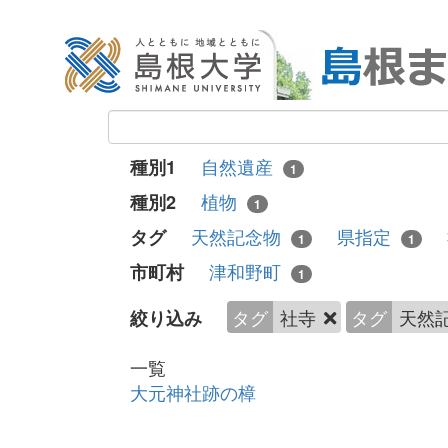
自然遺産
種別1
1
植物
種別2
1
天然記念物
県指定
タグ
1
1
津和野町
市町村
1
タグ
社寺
タグ
天然
絞り込み
一覧
大元神社跡の樟