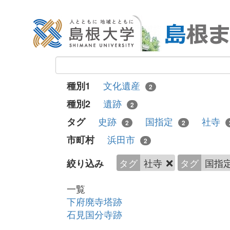
文化遺産
種別1
2
遺跡
種別2
2
史跡
国指定
社寺
タグ
2
2
浜田市
市町村
2
タグ
社寺
タグ
国指
絞り込み
一覧
下府廃寺塔跡
石見国分寺跡