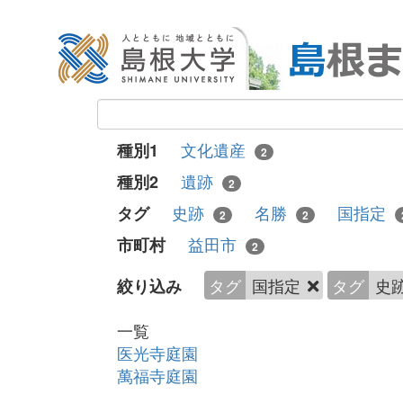
文化遺産
種別1
2
遺跡
種別2
2
史跡
名勝
国指定
タグ
2
2
益田市
市町村
2
タグ
国指定
タグ
史
絞り込み
一覧
医光寺庭園
萬福寺庭園