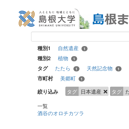
自然遺産
種別1
1
植物
種別2
1
たたら
天然記念物
タグ
1
1
美郷町
市町村
1
タグ
日本遺産
タグ
絞り込み
一覧
酒谷のオロチカツラ