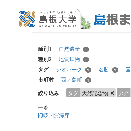
自然遺産
種別1
1
地質鉱物
種別2
1
ジオパーク
名勝
タグ
1
1
西ノ島町
市町村
1
タグ
天然記念物
タグ
絞り込み
一覧
隠岐国賀海岸