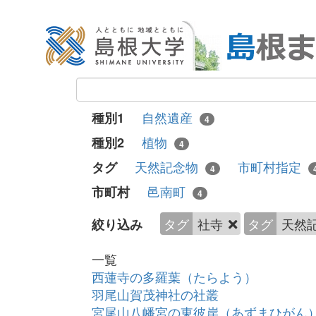
自然遺産
種別1
4
植物
種別2
4
天然記念物
市町村指定
タグ
4
邑南町
市町村
4
タグ
社寺
タグ
天然
絞り込み
一覧
西蓮寺の多羅葉（たらよう）
羽尾山賀茂神社の社叢
宮尾山八幡宮の東彼岸（あずまひがん